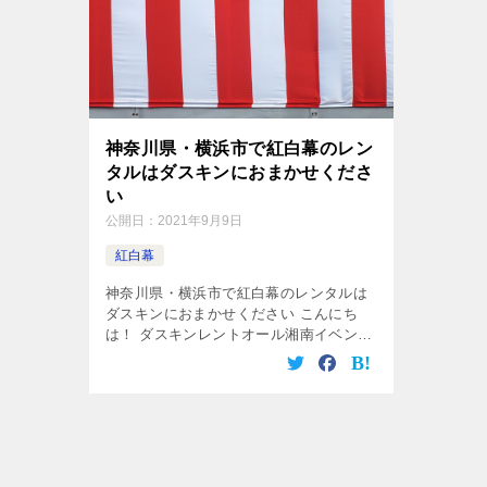
神奈川県・横浜市で紅白幕のレン
タルはダスキンにおまかせくださ
い
公開日：
2021年9月9日
紅白幕
神奈川県・横浜市で紅白幕のレンタルは
ダスキンにおまかせください こんにち
は！ ダスキンレントオール湘南イベント
センターの比留川です。 入社式や卒業
式、成人式などの式典で良く見られる
「紅白幕」はご存じでしょうか？ 日本で
は […]